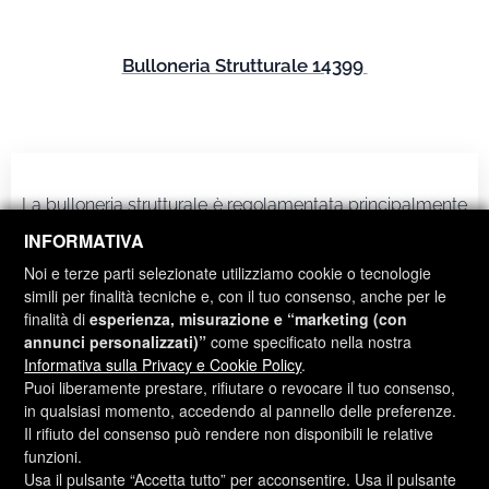
Bulloneria Strutturale 14399
La bulloneria strutturale è regolamentata principalmente
dalle norme UNI EN 14399 e UNI EN 15048. La EN 14399
INFORMATIVA
si concentra sugli assiemi da precarico, spesso utilizzati
Noi e terze parti selezionate utilizziamo cookie o tecnologie
in sistemi HV, HR e HRC, costituiti da vite, dado e
simili per finalità tecniche e, con il tuo consenso, anche per le
rondella. La EN 15048, come la EN 14399, si occupa
finalità di
esperienza, misurazione e “marketing (con
della bulloneria strutturale, offrendo diverse classi, come
annunci personalizzati)”
come specificato nella nostra
la 8.8, e trattamenti superficiali quali zincatura bianca ed
Informativa sulla Privacy e Cookie Policy
.
Puoi liberamente prestare, rifiutare o revocare il tuo consenso,
a caldo.
in qualsiasi momento, accedendo al pannello delle preferenze.
Il rifiuto del consenso può rendere non disponibili le relative
funzioni.
Altri prodotti Bulfer
Usa il pulsante “Accetta tutto” per acconsentire. Usa il pulsante