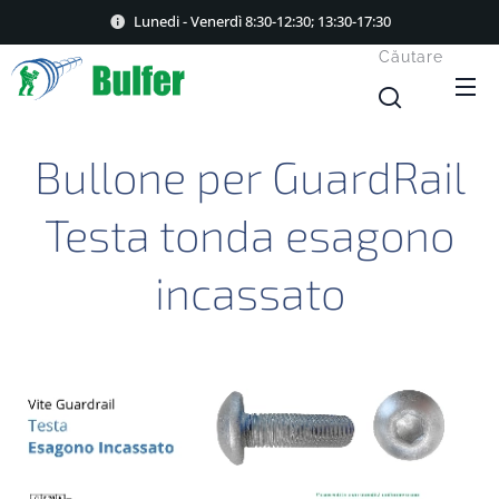
Lunedi - Venerdì 8:30-12:30; 13:30-17:30
Căutare
Bullone per GuardRail
Testa tonda esagono
incassato