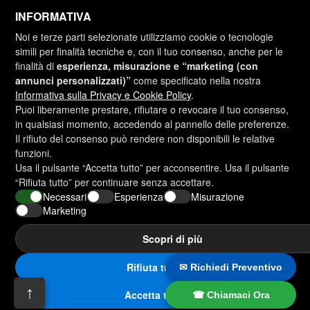
INFORMATIVA
Noi e terze parti selezionate utilizziamo cookie o tecnologie
simili per finalità tecniche e, con il tuo consenso, anche per le
finalità di
esperienza, misurazione e “marketing (con
annunci personalizzati)”
come specificato nella nostra
Informativa sulla Privacy e Cookie Policy
.
Puoi liberamente prestare, rifiutare o revocare il tuo consenso,
in qualsiasi momento, accedendo al pannello delle preferenze.
Richiedi un preventivo
Il rifiuto del consenso può rendere non disponibili le relative
funzioni.
Usa il pulsante “Accetta tutto” per acconsentire. Usa il pulsante
Altri prodotti Bulfer
“Rifiuta tutto” per continuare senza accettare.
Necessari
Esperienza
Misurazione
Marketing
Folosim cookie-uri pentru a permite funcționarea corectă și
Scopri di più
sigură a site-urilor noastre și pentru a vă oferi cea mai bună
Sito realizzato da
experiență de utilizare.
Cookie-uri
Rifiuta tutto
✉ Richiedi Preventivo
Selectează
↑
Acceptați doar ce e necesar
Acceptați toate
Accetta tutto
☎ Chiamaci Ora
Italiano
Română