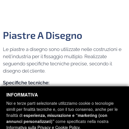
Piastre A Disegno
Le piastre a disegno sono utilizzate nelle costruzioni e
nell'industria per il fissaggio multiplo. Realizzate
seguendo specifiche tecniche precise, secondo il
disegno del cliente.
Specifiche tecniche:
INFORMATIVA
Materiali:
S235, S275, S355
Qualità:
JR, J0, J2
Noi e terze parti selezionate utilizziamo cookie o tecnologie
simili per finalità tecniche e, con il tuo consenso, anche per le
Finitura:
HDG - Zincato Bianco - Grezzo
finalità di
esperienza, misurazione e “marketing (con
Certificazione:
CE
annunci personalizzati)”
come specificato nella nostra
Informativa sulla Privacy e Cookie Policy
.