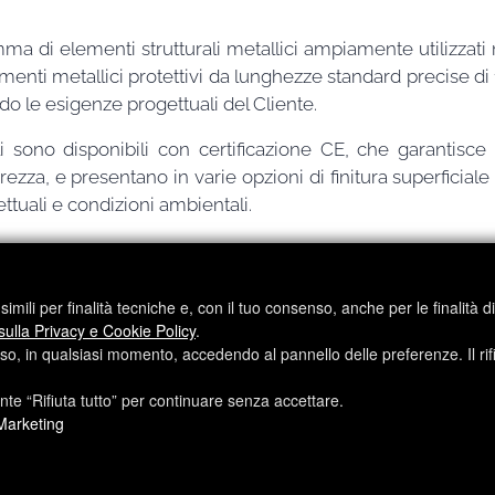
 di elementi strutturali metallici ampiamente utilizzati ne
enti metallici protettivi da lunghezze standard precise di 1
 le esigenze progettuali del Cliente.
sono disponibili con certificazione CE, che garantisce
rezza, e presentano in varie opzioni di finitura superficial
ttuali e condizioni ambientali.
imili per finalità tecniche e, con il tuo consenso, anche per le finalità d
Barre Filettate
sulla Privacy e Cookie Policy
.
nso, in qualsiasi momento, accedendo al pannello delle preferenze. Il rif
ante “Rifiuta tutto” per continuare senza accettare.
Marketing
ră a site-urilor noastre și pentru