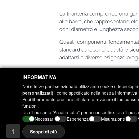
La tiranteria comprende una gamma
alle barre, che rappresentano elem
ogni diametro e lunghezza secondo
Questi componenti fondamentali 
standard europei di qualità e sicu
adattarsi a diverse esigenze proge
INFORMATIVA
Noi e terze parti selezionate utilizziamo cookie o tecnologie s
personalizzati)”
come specificato nella nostra
Informativa 
Puoi liberamente prestare, rifiutare o revocare il tuo conse
funzioni.
Usa il pulsante “Accetta tutto” per acconsentire. Usa il puls
Necessari
Esperienza
Misurazione
Folosim cookie-uri pentru a permite funcționarea corectă și sigu
a vă oferi cea mai bună experiență de utilizare.
↑
Scopri di più
Sito realizzato da