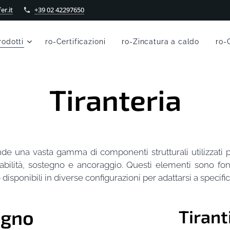
er.it
+39 02 42297650
rodotti
ro-Certificazioni
ro-Zincatura a caldo
ro-
Tiranteria
nde una vasta gamma di componenti strutturali utilizzati p
stabilità, sostegno e ancoraggio. Questi elementi sono fon
 disponibili in diverse configurazioni per adattarsi a specif
egno
Tirant