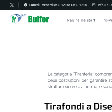
Lunedi - Venerdì 8:30-12:30; 13:30-17:30
info@bulf
Pagina de start
ro-P
La categoria "Tiranteria" compre
delle costruzioni per garantire 
strutture sicure e a norma, e sono
Tirafondi a Dis