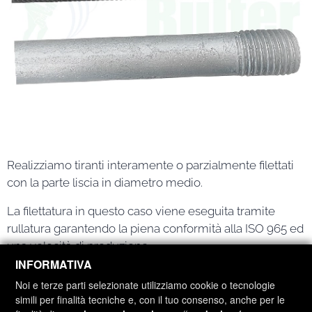
Realizziamo tiranti interamente o parzialmente filettati
con la parte liscia in diametro medio.
La filettatura in questo caso viene eseguita tramite
rullatura garantendo la piena conformità alla ISO 965 ed
una velocità di produzione.
INFORMATIVA
Li realizziamo in classe 4.8 - 5.8 - 6.8 - 8.8 - 10.9, ASTM
Noi e terze parti selezionate utilizziamo cookie o tecnologie
A193 B7, AISI 316 e AISI 304 ma anche in acciai da
simili per finalità tecniche e, con il tuo consenso, anche per le
bonifica.