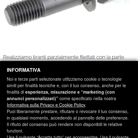
Realizziamo tiranti parzialmente filettati con la parte
liscia in diametro pieno nominale.
INFORMATIVA
La filettatura in questo caso viene eseguita tramite
Noi e terze parti selezionate utilizziamo cookie o tecnologie
estrusione garantendo la piena conformità alla ISO 965
simili per finalità tecniche e, con il tuo consenso, anche per le
finalità di
esperienza, misurazione e “marketing (con
Utilizziamo acciai strutturali nelle varie tipologie S235,
annunci personalizzati)”
come specificato nella nostra
Informativa sulla Privacy e Cookie Policy
.
S275 e S355 secondo le esigenze cantieristiche,
Puoi liberamente prestare, rifiutare o revocare il tuo consenso,
fornendoli:
in qualsiasi momento, accedendo al pannello delle preferenze.
Il rifiuto del consenso può rendere non disponibili le relative
Grezzi
funzioni.
Zincati a caldo
per una miglior resistenza alla
Usa il pulsante “Accetta tutto” per acconsentire. Usa il pulsante