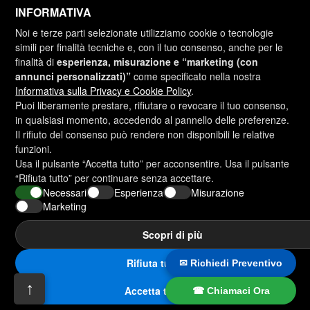
sistema.
INFORMATIVA
Noi e terze parti selezionate utilizziamo cookie o tecnologie
La nostra bulloneria è disponibile in diverse
simili per finalità tecniche e, con il tuo consenso, anche per le
finiture, ma, data la specificità d'uso delle viti,
finalità di
esperienza, misurazione e “marketing (con
privilegiamo la finitura zincata a caldo (HDG),
annunci personalizzati)”
come specificato nella nostra
Informativa sulla Privacy e Cookie Policy
.
assicurando maggiore durata e resistenza agli
Puoi liberamente prestare, rifiutare o revocare il tuo consenso,
agenti atmosferici
in qualsiasi momento, accedendo al pannello delle preferenze.
Il rifiuto del consenso può rendere non disponibili le relative
funzioni.
Usa il pulsante “Accetta tutto” per acconsentire. Usa il pulsante
Altri prodotti Bulfer
“Rifiuta tutto” per continuare senza accettare.
Necessari
Esperienza
Misurazione
Marketing
Utilizziamo i cookie per consentire il corretto funzionamento
Scopri di più
e la sicurezza del nostro sito web e per offrirti la migliore
Sito realizzato da
esperienza utente possibile.
Cookies
Rifiuta tutto
✉ Richiedi Preventivo
Lingue
↑
Accetta solo i necessari
Accetta tutti
Accetta tutto
☎ Chiamaci Ora
Italiano
Română