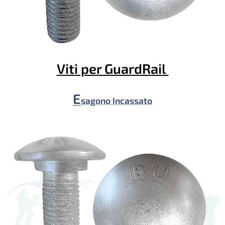
Viti per GuardRail
E
sagono Incassato