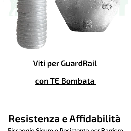
Viti per GuardRail
con TE Bombata
R
esistenza e Affidabilità
Fissaggio Sicuro e Resistente
per Barriere