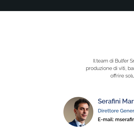
Il team di Bulfer 
produzione di viti, ba
offrire sol
Serafini Mar
Direttore Gene
E-mail:
mserafin