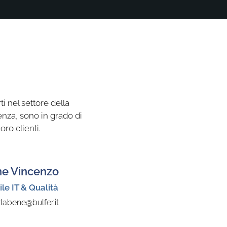
i nel settore della
tenza, sono in grado di
oro clienti.
ne Vincenzo
le IT & Qualità
labene@bulfer.it