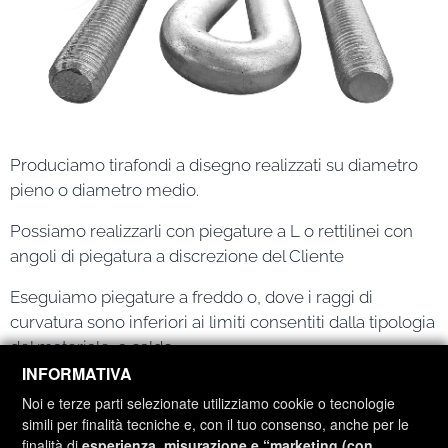
Produciamo tirafondi a disegno realizzati su diametro
pieno o diametro medio.
Possiamo realizzarli con piegature a L o rettilinei con
angoli di piegatura a discrezione del Cliente
Eseguiamo piegature a freddo o, dove i raggi di
curvatura sono inferiori ai limiti consentiti dalla tipologia
del materiale, a caldo
INFORMATIVA
Li realizziamo in classe 4.8 - 5.8 - 6.8 - 8.8, ASTM A193
Noi e terze parti selezionate utilizziamo cookie o tecnologie
B7 e in acciai strutturali nelle varie tipologie S235, S275
simili per finalità tecniche e, con il tuo consenso, anche per le
e S355
finalità di
esperienza, misurazione e “marketing (con