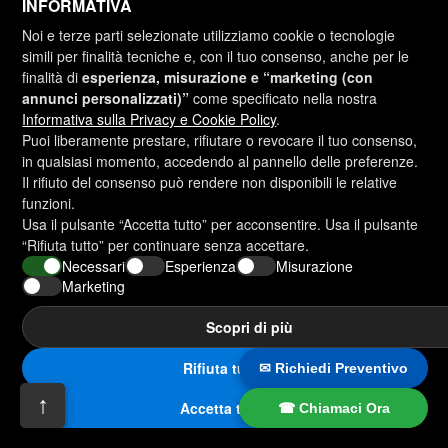
INFORMATIVA
Noi e terze parti selezionate utilizziamo cookie o tecnologie
simili per finalità tecniche e, con il tuo consenso, anche per le
finalità di
esperienza, misurazione e “marketing (con
annunci personalizzati)”
come specificato nella nostra
Informativa sulla Privacy e Cookie Policy
.
Puoi liberamente prestare, rifiutare o revocare il tuo consenso,
in qualsiasi momento, accedendo al pannello delle preferenze.
Il rifiuto del consenso può rendere non disponibili le relative
funzioni.
Usa il pulsante “Accetta tutto” per acconsentire. Usa il pulsante
“Rifiuta tutto” per continuare senza accettare.
Necessari
Esperienza
Misurazione
Marketing
Utilizziamo i cookie per consentire il corretto funzionamento
Scopri di più
e la sicurezza del nostro sito web e per offrirti la migliore
Sito realizzato da
esperienza utente possibile.
Cookies
Rifiuta tutto
✉ Richiedi Preventivo
Lingue
↑
Accetta solo i necessari
Accetta tutti
Accetta tutto
☎ Chiamaci Ora
Italiano
Română